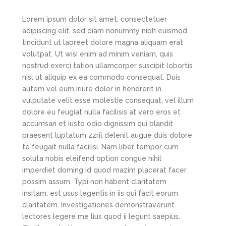
Lorem ipsum dolor sit amet, consectetuer
adipiscing elit, sed diam nonummy nibh euismod
tincidunt ut laoreet dolore magna aliquam erat
volutpat. Ut wisi enim ad minim veniam, quis
nostrud exerci tation ullamcorper suscipit lobortis
nisl ut aliquip ex ea commodo consequat. Duis
autem vel eum iriure dolor in hendrerit in
vulputate velit esse molestie consequat, vel illum
dolore eu feugiat nulla facilisis at vero eros et
accumsan et iusto odio dignissim qui blandit
praesent luptatum zzril delenit augue duis dolore
te feugait nulla facilisi. Nam liber tempor cum
soluta nobis eleifend option congue nihil
imperdiet doming id quod mazim placerat facer
possim assum. Typi non habent claritatem
insitam; est usus legentis in iis qui facit eorum
claritatem. Investigationes demonstraverunt
lectores legere me lius quod ii legunt saepius.