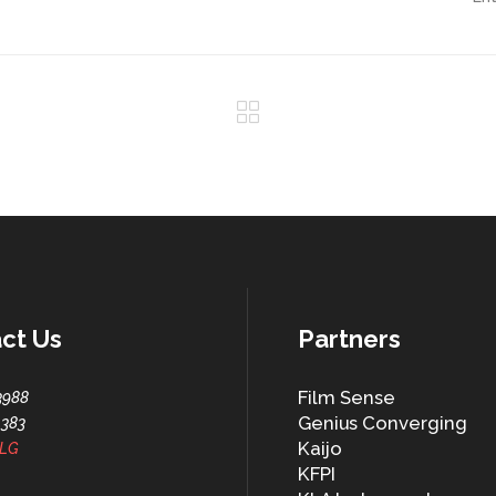
ct Us
Partners
Film Sense
3988
Genius Converging
1383
Kaijo
LG
KFPI