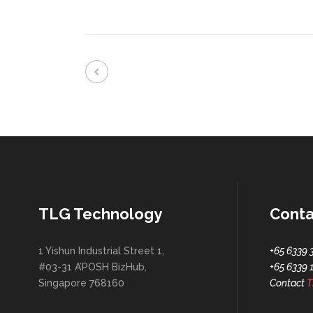
TLG Technology
Conta
1 Yishun Industrial Street 1,
+65 6339 
#03-31 A’POSH BizHub,
+65 6339 
Singapore 768160
Contact
T