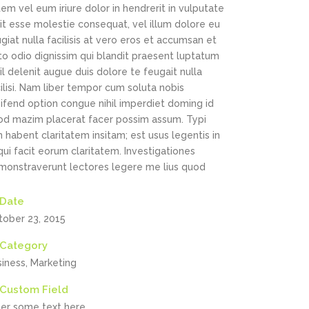
em vel eum iriure dolor in hendrerit in vulputate
it esse molestie consequat, vel illum dolore eu
giat nulla facilisis at vero eros et accumsan et
to odio dignissim qui blandit praesent luptatum
il delenit augue duis dolore te feugait nulla
ilisi. Nam liber tempor cum soluta nobis
ifend option congue nihil imperdiet doming id
od mazim placerat facer possim assum. Typi
 habent claritatem insitam; est usus legentis in
 qui facit eorum claritatem. Investigationes
monstraverunt lectores legere me lius quod
Date
tober 23, 2015
Category
siness, Marketing
Custom Field
ter some text here