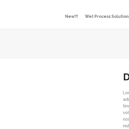
New!!!
Wet Process Solution
D
Lo
ad
ti
vol
nos
ni