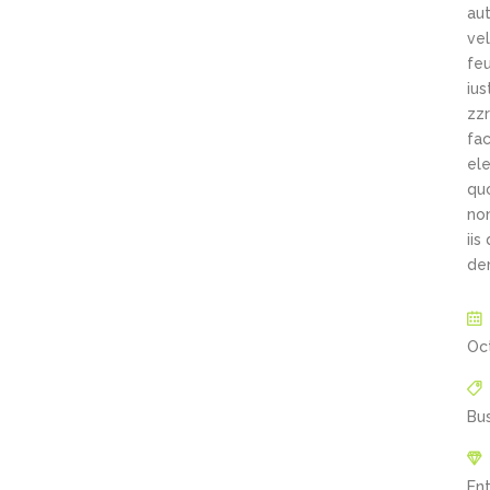
aut
vel
feu
ius
zzr
fac
ele
qu
non
iis
de
Oc
Bu
En