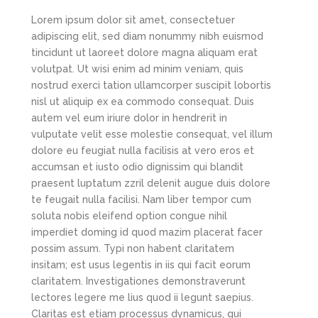
Lorem ipsum dolor sit amet, consectetuer
adipiscing elit, sed diam nonummy nibh euismod
tincidunt ut laoreet dolore magna aliquam erat
volutpat. Ut wisi enim ad minim veniam, quis
nostrud exerci tation ullamcorper suscipit lobortis
nisl ut aliquip ex ea commodo consequat. Duis
autem vel eum iriure dolor in hendrerit in
vulputate velit esse molestie consequat, vel illum
dolore eu feugiat nulla facilisis at vero eros et
accumsan et iusto odio dignissim qui blandit
praesent luptatum zzril delenit augue duis dolore
te feugait nulla facilisi. Nam liber tempor cum
soluta nobis eleifend option congue nihil
imperdiet doming id quod mazim placerat facer
possim assum. Typi non habent claritatem
insitam; est usus legentis in iis qui facit eorum
claritatem. Investigationes demonstraverunt
lectores legere me lius quod ii legunt saepius.
Claritas est etiam processus dynamicus, qui